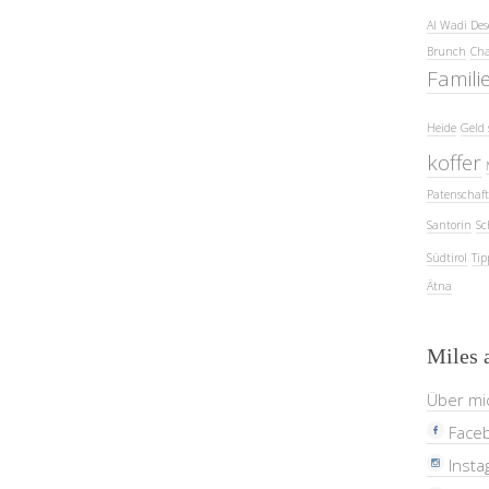
Al Wadi Des
Brunch
Cha
Famili
Heide
Geld 
koffer
Patenschaft
Santorin
Sc
Südtirol
Tip
Ätna
Miles 
Über mi
Face
Insta