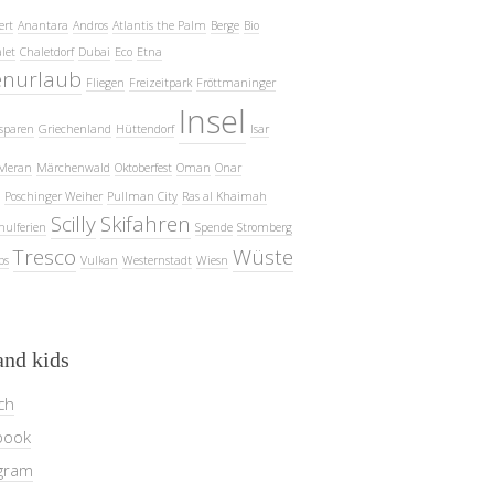
ert
Anantara
Andros
Atlantis the Palm
Berge
Bio
let
Chaletdorf
Dubai
Eco
Etna
enurlaub
Fliegen
Freizeitpark
Fröttmaninger
Insel
sparen
Griechenland
Hüttendorf
Isar
Meran
Märchenwald
Oktoberfest
Oman
Onar
Poschinger Weiher
Pullman City
Ras al Khaimah
Scilly
Skifahren
hulferien
Spende
Stromberg
Tresco
Wüste
ps
Vulkan
Westernstadt
Wiesn
and kids
ch
book
gram