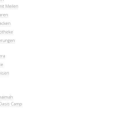
mit Meilen
aren
packen
otheke
erungen
era
te
eisen
Khaimah
Oasis Camp