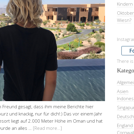
Kindern
Oktober
Wiesn?
Instagr
F
There is
Katego
Allgeme
Asien
Indones
in Freund gesagt, dass ihm meine Berichte hier
Singapu
kurz und knackig, nur für dich!:) Das vor einem Jahr
Deutsch
Resort liegt auf 2.000 Meter Höhe im Oman und hat
England
wurde an alles …
[Read more…]
Cornwal