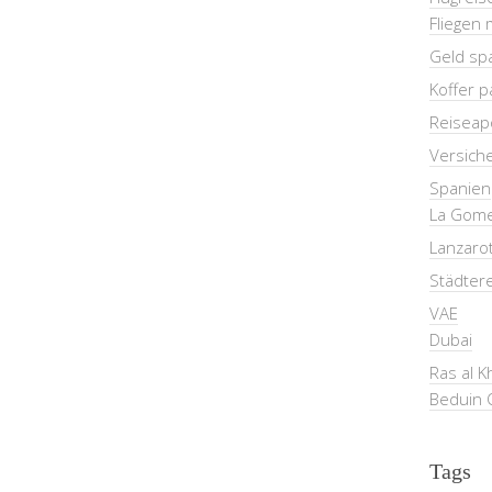
Fliegen 
Geld sp
Koffer 
Reiseap
Versich
Spanien
La Gom
Lanzaro
Städter
VAE
Dubai
Ras al 
Beduin 
Tags