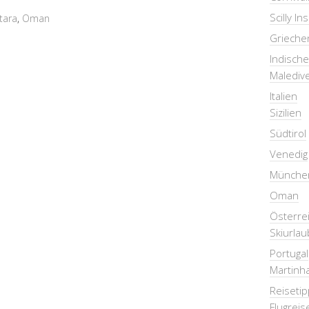
Scilly In
tara
,
Oman
Grieche
Indisch
Malediv
Italien
Sizilien
Südtirol
Venedig
Münche
Oman
Österre
Skiurlau
Portugal
Martinha
Reiseti
Flugreis