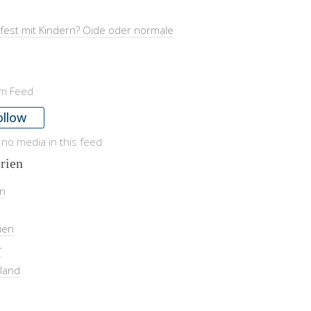
fest mit Kindern? Oide oder normale
am Feed
ollow
 no media in this feed
rien
in
ien
r
land
l