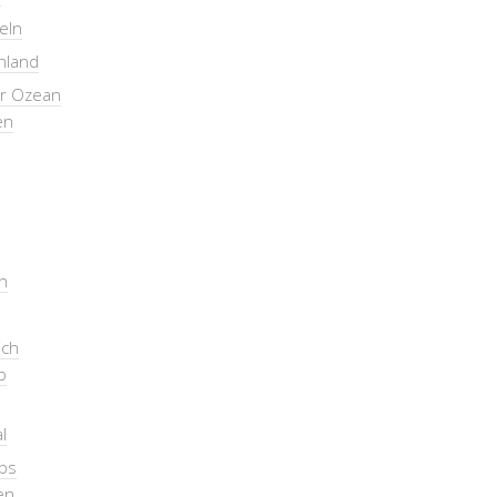
seln
nland
er Ozean
en
n
ich
b
l
pps
en