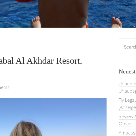
abal Al Akhdar Resort,
Neuest
Urlaub 
ents
Urlaubs
Fly Legs
(Anzeige
Review A
Oman
Ambassa