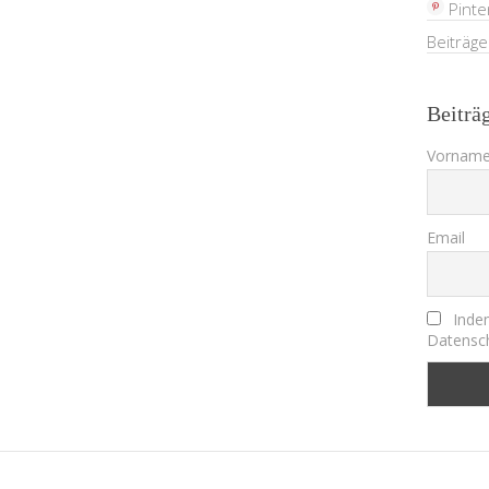
Pinte
Beiträg
Beiträ
Vorname
Email
Indem
Datensch