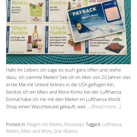
Hallo ihr Lieben, ich sage es euch ganz offen und stehe
dazu: ich sammle Meilen! Seit ich im Alter von 20 Jahren das
erste Mal mit United Airlines in die USA geflogen bin,
besitze ich ein Miles and More Konto bei der Lufthansa.
Einmal habe ich mir mit den Meilen im Lufthansa World
Shop einen Waschbeutel gekauft, weil …
[Read more…]
Posted in:
Fliegen mit Meilen
,
Reisetipps
Tagged:
Lufthansa
,
Meilen
,
Miles and More
,
Star Alliance