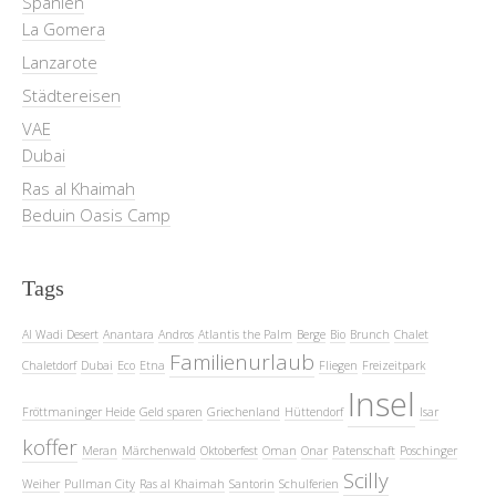
Spanien
La Gomera
Lanzarote
Städtereisen
VAE
Dubai
Ras al Khaimah
Beduin Oasis Camp
Tags
Al Wadi Desert
Anantara
Andros
Atlantis the Palm
Berge
Bio
Brunch
Chalet
Familienurlaub
Chaletdorf
Dubai
Eco
Etna
Fliegen
Freizeitpark
Insel
Fröttmaninger Heide
Geld sparen
Griechenland
Hüttendorf
Isar
koffer
Meran
Märchenwald
Oktoberfest
Oman
Onar
Patenschaft
Poschinger
Scilly
Weiher
Pullman City
Ras al Khaimah
Santorin
Schulferien