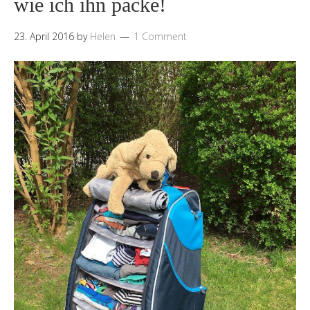
wie ich ihn packe!
23. April 2016
by
Helen
1 Comment