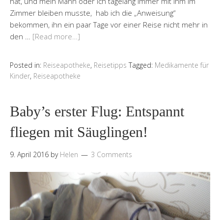
hat, und mein Mann oder ich tagelang immer mit ihm im
Zimmer bleiben musste, hab ich die „Anweisung“
bekommen, ihn ein paar Tage vor einer Reise nicht mehr in
den …
[Read more…]
Posted in:
Reiseapotheke
,
Reisetipps
Tagged:
Medikamente für
Kinder
,
Reiseapotheke
Baby’s erster Flug: Entspannt
fliegen mit Säuglingen!
9. April 2016
by
Helen
3 Comments