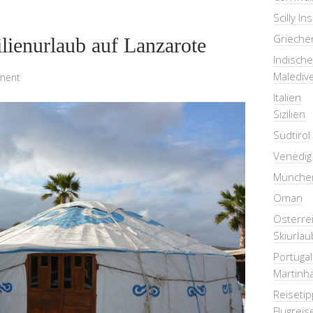
Scilly In
Grieche
ilienurlaub auf Lanzarote
Indisch
Malediv
ment
Italien
Sizilien
Südtirol
Venedig
Münche
Oman
Österre
Skiurlau
Portugal
Martinha
Reiseti
Flugreis