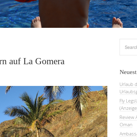
ern auf La Gomera
Neuest
Urlaub 
Urlaubs
Fly Legs
(Anzeige
Review A
Oman
Ambassa