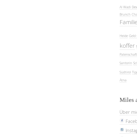
Al Wadi Des
Brunch
Cha
Famili
Heide
Geld 
koffer
Patenschaft
Santorin
Sc
Südtirol
Tip
Ätna
Miles 
Über mi
Face
Insta