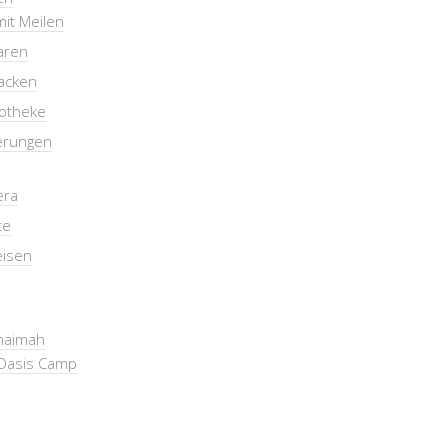
mit Meilen
aren
packen
otheke
erungen
era
te
eisen
Khaimah
Oasis Camp