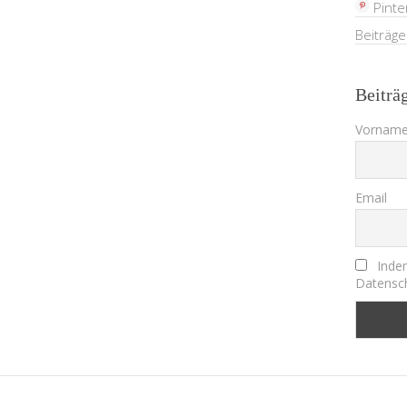
Pinte
Beiträg
Beiträ
Vorname
Email
Indem
Datensch