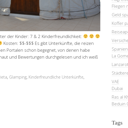
Fliegen 
Geld sp
Koffer 
Reiseap
lter der Kinder: 7 & 2 Kinderfreundlichkeit:
Versich
Kosten: $$-$$$ Es gibt Unterkünfte, die reizen
Spanien
ersen Portalen schon begegnet, von denen habe
La Gom
chaut und Bewertungen durchgelesen und ich weiß
Lanzaro
Städter
rieta
,
Glamping
,
Kinderfreundliche Unterkünfte
,
VAE
Dubai
Ras al 
Beduin 
Tags