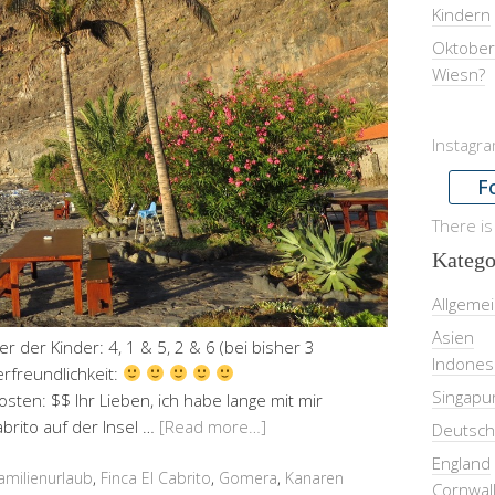
Kindern
Oktober
Wiesn?
Instagr
F
There is
Katego
Allgeme
Asien
er der Kinder: 4, 1 & 5, 2 & 6 (bei bisher 3
Indones
erfreundlichkeit:
Singapu
osten: $$ Ihr Lieben, ich habe lange mit mir
abrito auf der Insel …
[Read more…]
Deutsch
England
amilienurlaub
,
Finca El Cabrito
,
Gomera
,
Kanaren
Cornwal