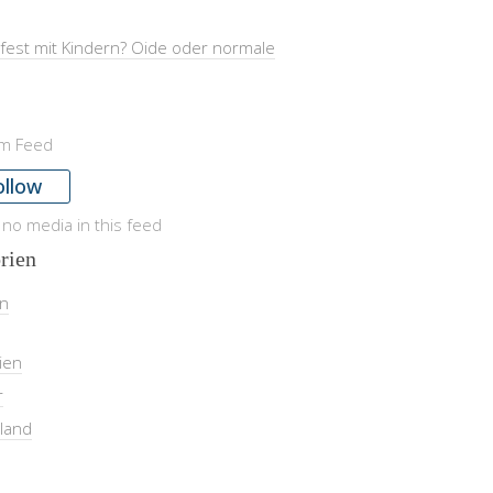
fest mit Kindern? Oide oder normale
am Feed
ollow
 no media in this feed
rien
in
ien
r
land
l