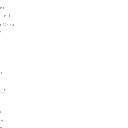
seln
nland
er Ozean
en
n
ich
b
l
pps
en