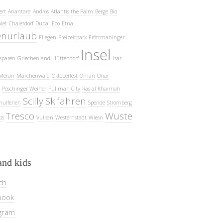
ert
Anantara
Andros
Atlantis the Palm
Berge
Bio
let
Chaletdorf
Dubai
Eco
Etna
enurlaub
Fliegen
Freizeitpark
Fröttmaninger
Insel
sparen
Griechenland
Hüttendorf
Isar
Meran
Märchenwald
Oktoberfest
Oman
Onar
Poschinger Weiher
Pullman City
Ras al Khaimah
Scilly
Skifahren
hulferien
Spende
Stromberg
Tresco
Wüste
ps
Vulkan
Westernstadt
Wiesn
and kids
ch
book
gram