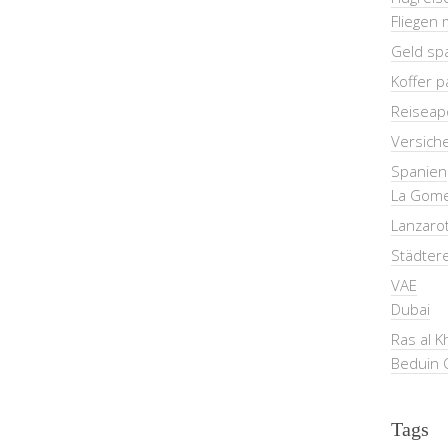
Fliegen 
Geld sp
Koffer 
Reiseap
Versich
Spanien
La Gom
Lanzaro
Städter
VAE
Dubai
Ras al 
Beduin 
Tags