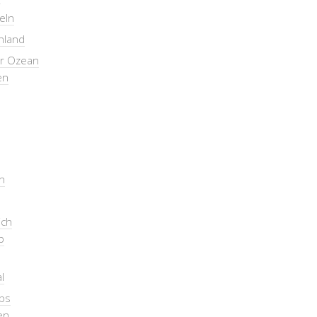
seln
nland
er Ozean
en
n
ich
b
l
pps
en