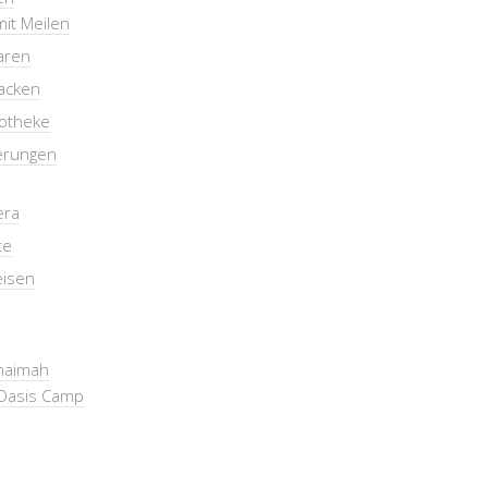
mit Meilen
aren
packen
otheke
erungen
era
te
eisen
Khaimah
Oasis Camp