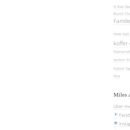
Al Wadi Des
Brunch
Cha
Famili
Heide
Geld 
koffer
Patenschaft
Santorin
Sc
Südtirol
Tip
Ätna
Miles 
Über mi
Face
Insta