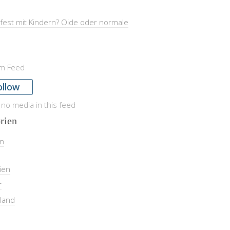
fest mit Kindern? Oide oder normale
am Feed
ollow
 no media in this feed
rien
in
ien
r
land
l