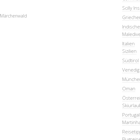
Scilly In
Märchenwald
Grieche
Indisch
Malediv
Italien
Sizilien
Südtirol
Venedig
Münche
Oman
Österre
Skiurlau
Portugal
Martinha
Reiseti
Flugreis