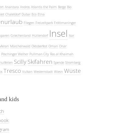
ert
Anantara
Andros
Atlantis the Palm
Berge
Bio
let
Chaletdorf
Dubai
Eco
Etna
enurlaub
Fliegen
Freizeitpark
Fröttmaninger
Insel
sparen
Griechenland
Hüttendorf
Isar
Meran
Märchenwald
Oktoberfest
Oman
Onar
Poschinger Weiher
Pullman City
Ras al Khaimah
Scilly
Skifahren
hulferien
Spende
Stromberg
Tresco
Wüste
ps
Vulkan
Westernstadt
Wiesn
and kids
ch
book
gram