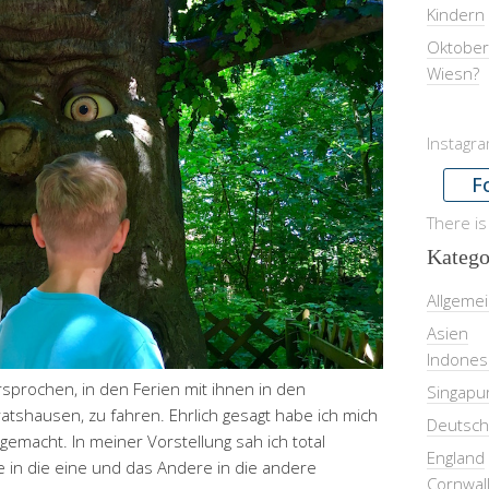
Kindern
Oktober
Wiesn?
Instagr
F
There is
Katego
Allgeme
Asien
Indones
ersprochen, in den Ferien mit ihnen in den
Singapu
ratshausen, zu fahren. Ehrlich gesagt habe ich mich
Deutsch
emacht. In meiner Vorstellung sah ich total
England
 in die eine und das Andere in die andere
Cornwal