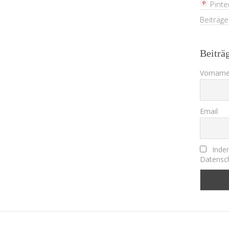
Pinte
Beiträg
Beiträ
Vorname
Email
Indem
Datensch