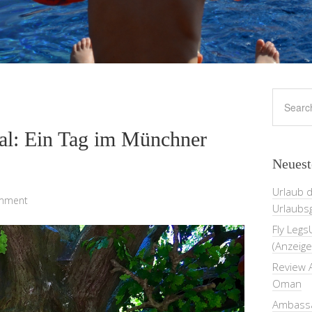
al: Ein Tag im Münchner
Neuest
Urlaub 
omment
Urlaubs
Fly Legs
(Anzeige
Review A
Oman
Ambassa