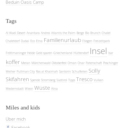
Beduin Oasis Camp
Tags
Al Wadi Desert
Anantara
Andros
Atlantis the Palm
Berge
Bio
Brunch
Chalet
Familienurlaub
Chaletdorf
Dubai
Eco
Etna
Fliegen
Freizeitpark
Insel
Fröttmaninger Heide
Geld sparen
Griechenland
Hüttendorf
Isar
koffer
Meran
Märchenwald
Oktoberfest
Oman
Onar
Patenschaft
Poschinger
Scilly
Weiher
Pullman City
Ras al Khaimah
Santorin
Schulferien
Skifahren
Tresco
Spende
Stromberg
Südtirol
Tipps
Vulkan
Wüste
Westernstadt
Wiesn
Ätna
Miles and kids
Über mich
Facebook