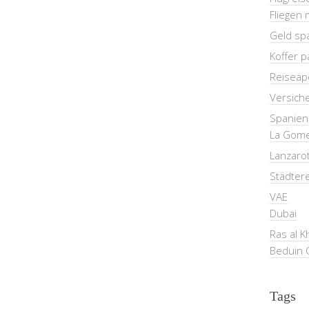
Fliegen 
Geld sp
Koffer 
Reiseap
Versich
Spanien
La Gom
Lanzaro
Städter
VAE
Dubai
Ras al 
Beduin 
Tags