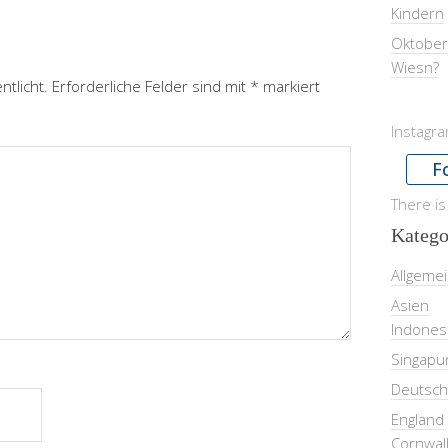
Kindern
Oktober
Wiesn?
ntlicht.
Erforderliche Felder sind mit
*
markiert
Instagr
F
There is
Katego
Allgeme
Asien
Indones
Singapu
Deutsch
England
Cornwal