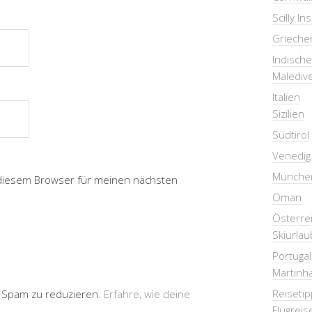
Scilly In
Grieche
Indisch
Malediv
Italien
Sizilien
Südtirol
Venedig
Münche
 diesem Browser für meinen nächsten
Oman
Österre
Skiurlau
Portugal
Martinha
Reiseti
 Spam zu reduzieren.
Erfahre, wie deine
Flugreis