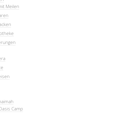
mit Meilen
aren
packen
otheke
erungen
era
te
eisen
Khaimah
Oasis Camp