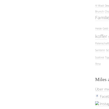
Al Wadi Des
Brunch
Cha
Famili
Heide
Geld 
koffer
Patenschaft
Santorin
Sc
Südtirol
Tip
Ätna
Miles 
Über mi
Face
Insta