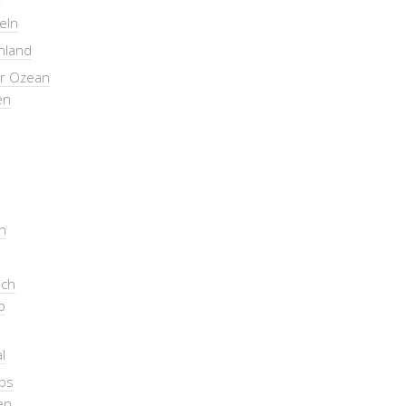
seln
nland
er Ozean
en
n
ich
b
l
pps
en