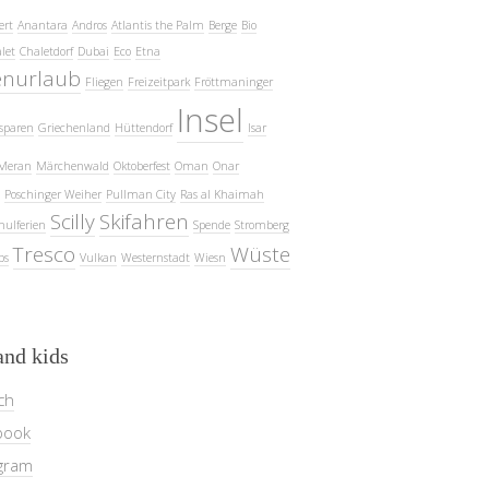
ert
Anantara
Andros
Atlantis the Palm
Berge
Bio
let
Chaletdorf
Dubai
Eco
Etna
enurlaub
Fliegen
Freizeitpark
Fröttmaninger
Insel
sparen
Griechenland
Hüttendorf
Isar
Meran
Märchenwald
Oktoberfest
Oman
Onar
Poschinger Weiher
Pullman City
Ras al Khaimah
Scilly
Skifahren
hulferien
Spende
Stromberg
Tresco
Wüste
ps
Vulkan
Westernstadt
Wiesn
and kids
ch
book
gram