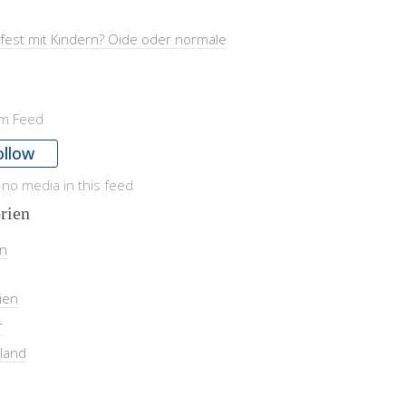
fest mit Kindern? Oide oder normale
am Feed
ollow
 no media in this feed
rien
in
ien
r
land
l