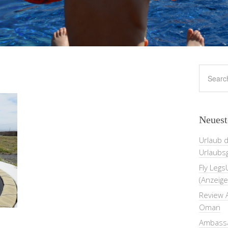
Neuest
Urlaub 
Urlaubs
Fly Legs
(Anzeige
Review A
Oman
Ambassa