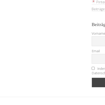
Pinte
Beiträg
Beiträ
Vorname
Email
Indem
Datensch