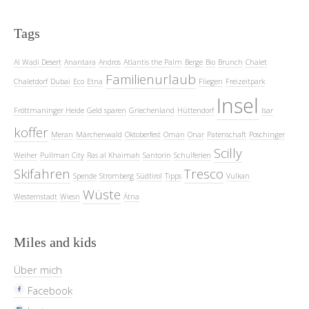
Tags
Al Wadi Desert
Anantara
Andros
Atlantis the Palm
Berge
Bio
Brunch
Chalet
Familienurlaub
Chaletdorf
Dubai
Eco
Etna
Fliegen
Freizeitpark
Insel
Fröttmaninger Heide
Geld sparen
Griechenland
Hüttendorf
Isar
koffer
Meran
Märchenwald
Oktoberfest
Oman
Onar
Patenschaft
Poschinger
Scilly
Weiher
Pullman City
Ras al Khaimah
Santorin
Schulferien
Skifahren
Tresco
Spende
Stromberg
Südtirol
Tipps
Vulkan
Wüste
Westernstadt
Wiesn
Ätna
Miles and kids
Über mich
Facebook