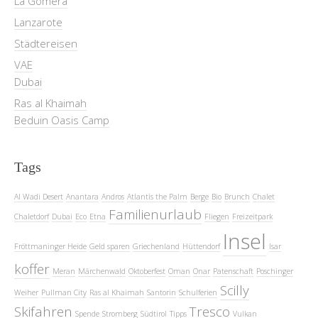
La Gomera
Lanzarote
Städtereisen
VAE
Dubai
Ras al Khaimah
Beduin Oasis Camp
Tags
Al Wadi Desert
Anantara
Andros
Atlantis the Palm
Berge
Bio
Brunch
Chalet
Familienurlaub
Chaletdorf
Dubai
Eco
Etna
Fliegen
Freizeitpark
Insel
Fröttmaninger Heide
Geld sparen
Griechenland
Hüttendorf
Isar
koffer
Meran
Märchenwald
Oktoberfest
Oman
Onar
Patenschaft
Poschinger
Scilly
Weiher
Pullman City
Ras al Khaimah
Santorin
Schulferien
Skifahren
Tresco
Spende
Stromberg
Südtirol
Tipps
Vulkan