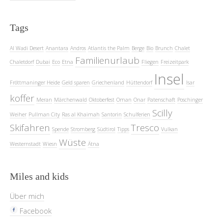
Tags
Al Wadi Desert
Anantara
Andros
Atlantis the Palm
Berge
Bio
Brunch
Chalet
Familienurlaub
Chaletdorf
Dubai
Eco
Etna
Fliegen
Freizeitpark
Insel
Fröttmaninger Heide
Geld sparen
Griechenland
Hüttendorf
Isar
koffer
Meran
Märchenwald
Oktoberfest
Oman
Onar
Patenschaft
Poschinger
Scilly
Weiher
Pullman City
Ras al Khaimah
Santorin
Schulferien
Skifahren
Tresco
Spende
Stromberg
Südtirol
Tipps
Vulkan
Wüste
Westernstadt
Wiesn
Ätna
Miles and kids
Über mich
Facebook