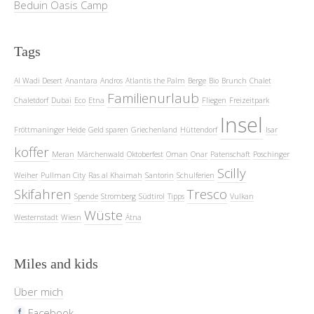
Beduin Oasis Camp
Tags
Al Wadi Desert
Anantara
Andros
Atlantis the Palm
Berge
Bio
Brunch
Chalet
Familienurlaub
Chaletdorf
Dubai
Eco
Etna
Fliegen
Freizeitpark
Insel
Fröttmaninger Heide
Geld sparen
Griechenland
Hüttendorf
Isar
koffer
Meran
Märchenwald
Oktoberfest
Oman
Onar
Patenschaft
Poschinger
Scilly
Weiher
Pullman City
Ras al Khaimah
Santorin
Schulferien
Skifahren
Tresco
Spende
Stromberg
Südtirol
Tipps
Vulkan
Wüste
Westernstadt
Wiesn
Ätna
Miles and kids
Über mich
Facebook