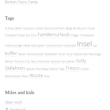
Beduin Oasis Camp
Tags
Al Wadi Desert
Anantara
Andros
Atlantis the Palm
Berge
Bio
Brunch
Chalet
Familienurlaub
Chaletdorf
Dubai
Eco
Etna
Fliegen
Freizeitpark
Insel
Fröttmaninger Heide
Geld sparen
Griechenland
Hüttendorf
Isar
koffer
Meran
Märchenwald
Oktoberfest
Oman
Onar
Patenschaft
Poschinger
Scilly
Weiher
Pullman City
Ras al Khaimah
Santorin
Schulferien
Skifahren
Tresco
Spende
Stromberg
Südtirol
Tipps
Vulkan
Wüste
Westernstadt
Wiesn
Ätna
Miles and kids
Über mich
Facebook