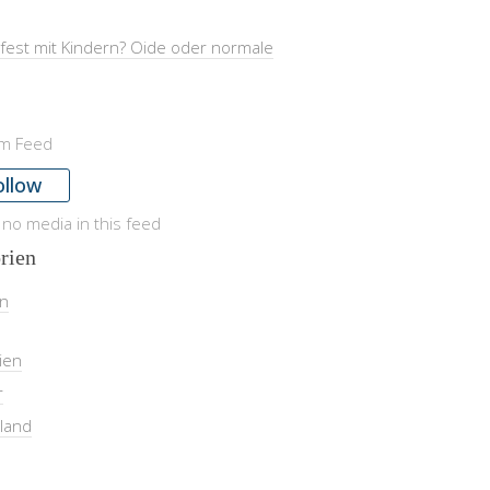
fest mit Kindern? Oide oder normale
am Feed
ollow
 no media in this feed
rien
in
ien
r
land
l