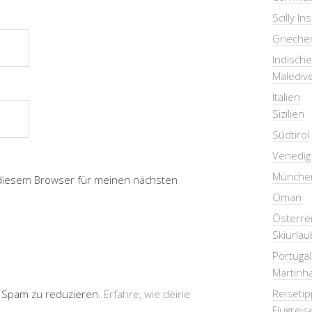
Scilly In
Grieche
Indisch
Malediv
Italien
Sizilien
Südtirol
Venedig
Münche
 diesem Browser für meinen nächsten
Oman
Österre
Skiurlau
Portugal
Martinha
Reiseti
 Spam zu reduzieren.
Erfahre, wie deine
Flugreis