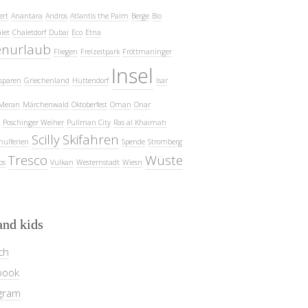
ert
Anantara
Andros
Atlantis the Palm
Berge
Bio
let
Chaletdorf
Dubai
Eco
Etna
enurlaub
Fliegen
Freizeitpark
Fröttmaninger
Insel
sparen
Griechenland
Hüttendorf
Isar
Meran
Märchenwald
Oktoberfest
Oman
Onar
Poschinger Weiher
Pullman City
Ras al Khaimah
Scilly
Skifahren
hulferien
Spende
Stromberg
Tresco
Wüste
ps
Vulkan
Westernstadt
Wiesn
and kids
ch
book
gram