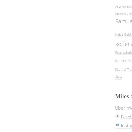
Al Wadi Des
Brunch
Cha
Famili
Heide
Geld 
koffer
Patenschaft
Santorin
Sc
Südtirol
Tip
Ätna
Miles 
Über mi
Face
Insta