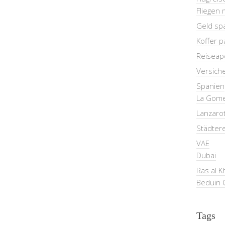
Fliegen 
Geld sp
Koffer 
Reiseap
Versich
Spanien
La Gom
Lanzaro
Städter
VAE
Dubai
Ras al 
Beduin 
Tags