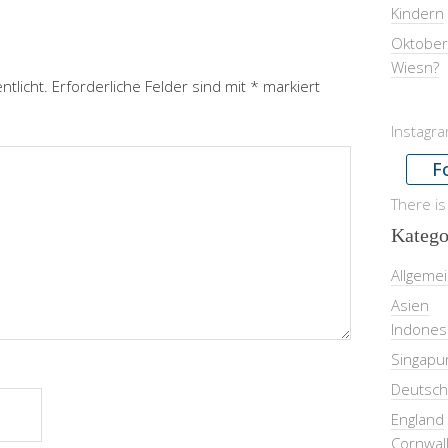
Kindern
Oktober
Wiesn?
ntlicht.
Erforderliche Felder sind mit
*
markiert
Instagr
F
There is
Katego
Allgeme
Asien
Indones
Singapu
Deutsch
England
Cornwal