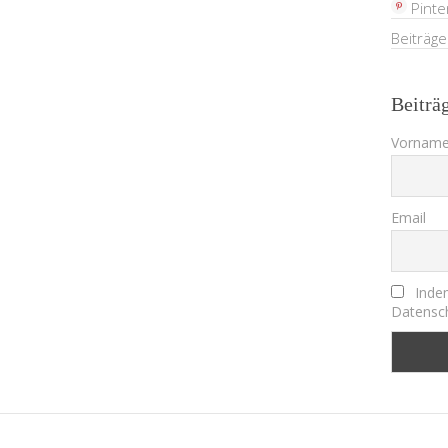
Pinte
Beiträg
Beiträ
Vorname
Email
Indem
Datensch