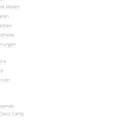
mit Meilen
aren
packen
otheke
erungen
era
te
eisen
Khaimah
Oasis Camp