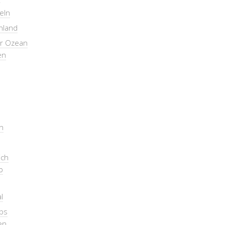
seln
nland
er Ozean
en
n
ich
b
l
pps
en