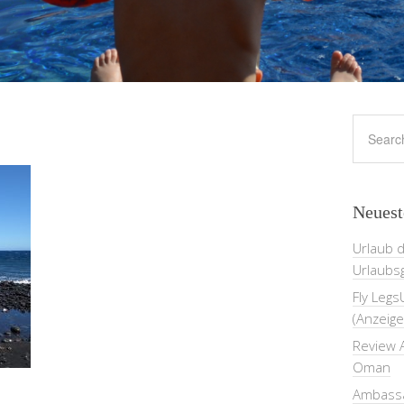
Neuest
Urlaub 
Urlaubs
Fly Legs
(Anzeige
Review A
Oman
Ambassa