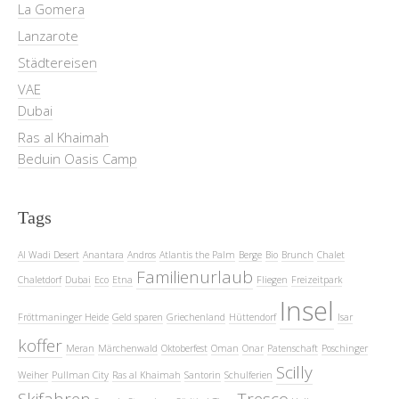
La Gomera
Lanzarote
Städtereisen
VAE
Dubai
Ras al Khaimah
Beduin Oasis Camp
Tags
Al Wadi Desert
Anantara
Andros
Atlantis the Palm
Berge
Bio
Brunch
Chalet
Familienurlaub
Chaletdorf
Dubai
Eco
Etna
Fliegen
Freizeitpark
Insel
Fröttmaninger Heide
Geld sparen
Griechenland
Hüttendorf
Isar
koffer
Meran
Märchenwald
Oktoberfest
Oman
Onar
Patenschaft
Poschinger
Scilly
Weiher
Pullman City
Ras al Khaimah
Santorin
Schulferien
Skifahren
Tresco