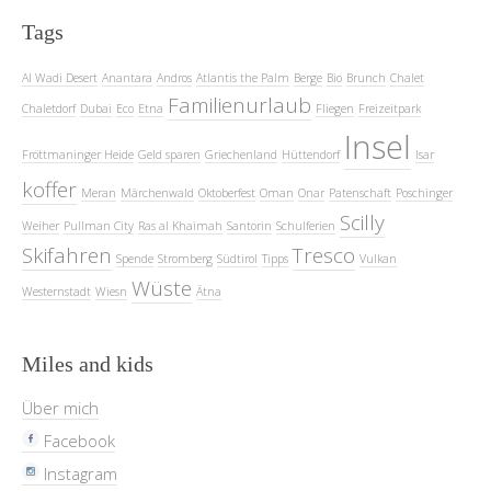
Tags
Al Wadi Desert
Anantara
Andros
Atlantis the Palm
Berge
Bio
Brunch
Chalet
Familienurlaub
Chaletdorf
Dubai
Eco
Etna
Fliegen
Freizeitpark
Insel
Fröttmaninger Heide
Geld sparen
Griechenland
Hüttendorf
Isar
koffer
Meran
Märchenwald
Oktoberfest
Oman
Onar
Patenschaft
Poschinger
Scilly
Weiher
Pullman City
Ras al Khaimah
Santorin
Schulferien
Skifahren
Tresco
Spende
Stromberg
Südtirol
Tipps
Vulkan
Wüste
Westernstadt
Wiesn
Ätna
Miles and kids
Über mich
Facebook
Instagram