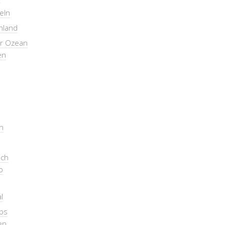
seln
nland
er Ozean
en
n
ich
b
l
pps
en