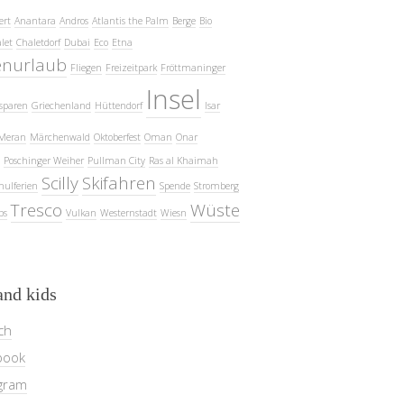
ert
Anantara
Andros
Atlantis the Palm
Berge
Bio
let
Chaletdorf
Dubai
Eco
Etna
enurlaub
Fliegen
Freizeitpark
Fröttmaninger
Insel
sparen
Griechenland
Hüttendorf
Isar
Meran
Märchenwald
Oktoberfest
Oman
Onar
Poschinger Weiher
Pullman City
Ras al Khaimah
Scilly
Skifahren
hulferien
Spende
Stromberg
Tresco
Wüste
ps
Vulkan
Westernstadt
Wiesn
and kids
ch
book
gram