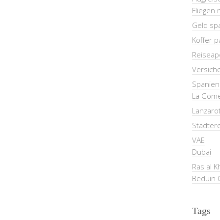
Fliegen 
Geld sp
Koffer 
Reiseap
Versich
Spanien
La Gom
Lanzaro
Städter
VAE
Dubai
Ras al 
Beduin 
Tags