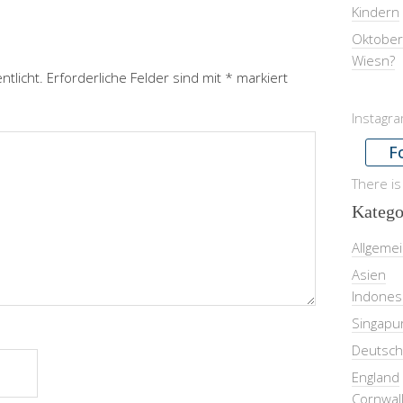
Kindern
Oktober
Wiesn?
ntlicht.
Erforderliche Felder sind mit
*
markiert
Instagr
F
There is
Katego
Allgeme
Asien
Indones
Singapu
Deutsch
England
Cornwal