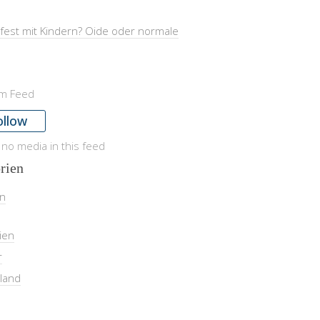
fest mit Kindern? Oide oder normale
am Feed
ollow
 no media in this feed
rien
in
ien
r
land
l