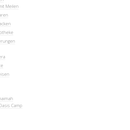
mit Meilen
aren
packen
otheke
erungen
era
te
eisen
Khaimah
Oasis Camp