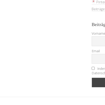
Pinte
Beiträg
Beiträ
Vorname
Email
Indem
Datensch