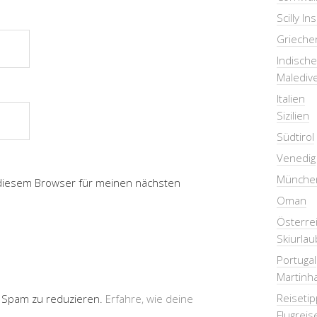
Scilly In
Grieche
Indisch
Malediv
Italien
Sizilien
Südtirol
Venedig
Münche
 diesem Browser für meinen nächsten
Oman
Österre
Skiurlau
Portugal
Martinha
Reiseti
 Spam zu reduzieren.
Erfahre, wie deine
Flugreis