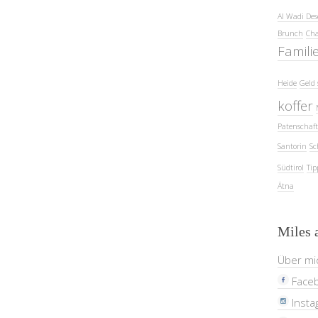
Al Wadi Des
Brunch
Cha
Famili
Heide
Geld 
koffer
Patenschaft
Santorin
Sc
Südtirol
Tip
Ätna
Miles 
Über mi
Face
Insta