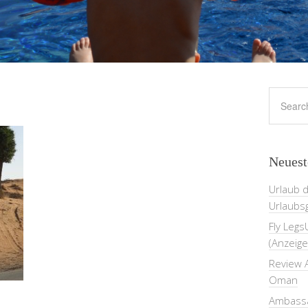
Neuest
Urlaub 
Urlaubs
Fly Legs
(Anzeige
Review A
Oman
Ambassa