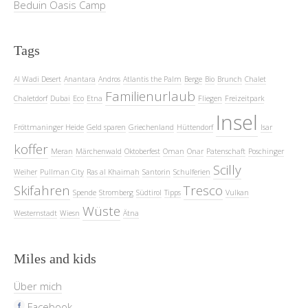
Beduin Oasis Camp
Tags
Al Wadi Desert
Anantara
Andros
Atlantis the Palm
Berge
Bio
Brunch
Chalet
Familienurlaub
Chaletdorf
Dubai
Eco
Etna
Fliegen
Freizeitpark
Insel
Fröttmaninger Heide
Geld sparen
Griechenland
Hüttendorf
Isar
koffer
Meran
Märchenwald
Oktoberfest
Oman
Onar
Patenschaft
Poschinger
Scilly
Weiher
Pullman City
Ras al Khaimah
Santorin
Schulferien
Skifahren
Tresco
Spende
Stromberg
Südtirol
Tipps
Vulkan
Wüste
Westernstadt
Wiesn
Ätna
Miles and kids
Über mich
Facebook