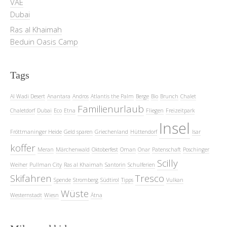
VAE
Dubai
Ras al Khaimah
Beduin Oasis Camp
Tags
Al Wadi Desert
Anantara
Andros
Atlantis the Palm
Berge
Bio
Brunch
Chalet
Familienurlaub
Chaletdorf
Dubai
Eco
Etna
Fliegen
Freizeitpark
Insel
Fröttmaninger Heide
Geld sparen
Griechenland
Hüttendorf
Isar
koffer
Meran
Märchenwald
Oktoberfest
Oman
Onar
Patenschaft
Poschinger
Scilly
Weiher
Pullman City
Ras al Khaimah
Santorin
Schulferien
Skifahren
Tresco
Spende
Stromberg
Südtirol
Tipps
Vulkan
Wüste
Westernstadt
Wiesn
Ätna