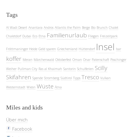
Tags
Al Wadi Desert
Anantara
Andros
Atlantis the Palm
Berge
Bio
Brunch
Chalet
Familienurlaub
Chaletdorf
Dubai
Eco
Etna
Fliegen
Freizeitpark
Insel
Fröttmaninger Heide
Geld sparen
Griechenland
Hüttendorf
Isar
koffer
Meran
Märchenwald
Oktoberfest
Oman
Onar
Patenschaft
Poschinger
Scilly
Weiher
Pullman City
Ras al Khaimah
Santorin
Schulferien
Skifahren
Tresco
Spende
Stromberg
Südtirol
Tipps
Vulkan
Wüste
Westernstadt
Wiesn
Ätna
Miles and kids
Über mich
Facebook