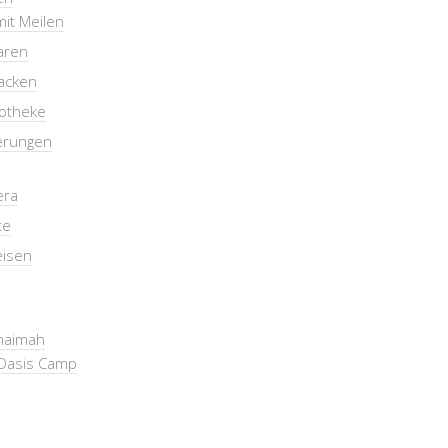
mit Meilen
aren
packen
otheke
erungen
era
te
eisen
Khaimah
Oasis Camp