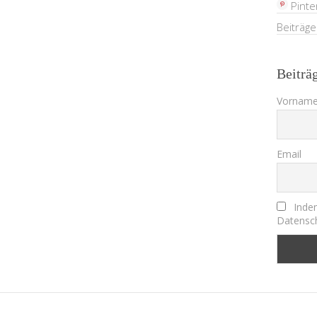
Pinte
Beiträg
Beiträ
Vorname
Email
Indem
Datensch