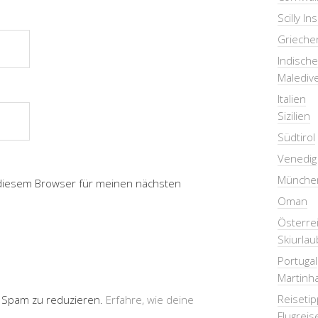
Scilly In
Grieche
Indisch
Malediv
Italien
Sizilien
Südtirol
Venedig
Münche
 diesem Browser für meinen nächsten
Oman
Österre
Skiurlau
Portugal
Martinha
Reiseti
 Spam zu reduzieren.
Erfahre, wie deine
Flugreis