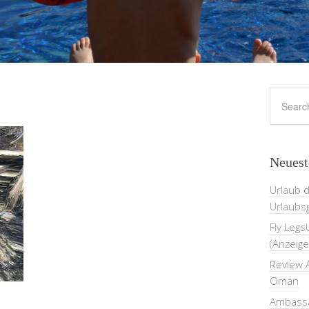
Neuest
Urlaub 
Urlaubs
Fly Legs
(Anzeige
Review A
Oman
Ambassa