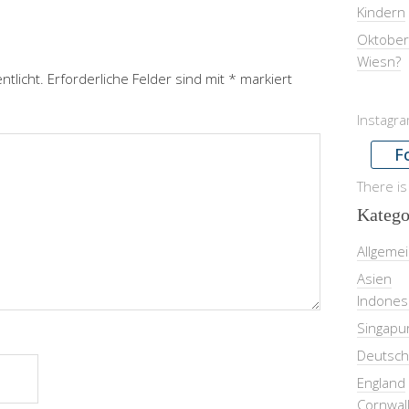
Kindern
Oktober
Wiesn?
ntlicht.
Erforderliche Felder sind mit
*
markiert
Instagr
F
There is
Katego
Allgeme
Asien
Indones
Singapu
Deutsch
England
Cornwal