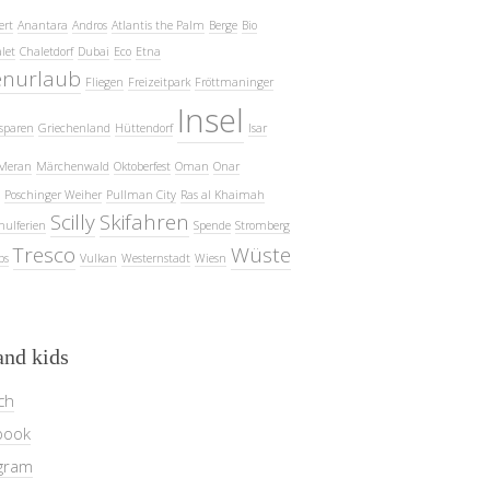
ert
Anantara
Andros
Atlantis the Palm
Berge
Bio
let
Chaletdorf
Dubai
Eco
Etna
enurlaub
Fliegen
Freizeitpark
Fröttmaninger
Insel
sparen
Griechenland
Hüttendorf
Isar
Meran
Märchenwald
Oktoberfest
Oman
Onar
Poschinger Weiher
Pullman City
Ras al Khaimah
Scilly
Skifahren
hulferien
Spende
Stromberg
Tresco
Wüste
ps
Vulkan
Westernstadt
Wiesn
and kids
ch
book
gram