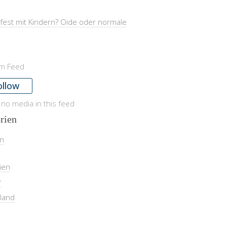
fest mit Kindern? Oide oder normale
am Feed
ollow
 no media in this feed
rien
in
ien
r
land
l