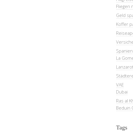
Fliegen 
Geld sp
Koffer 
Reiseap
Versich
Spanien
La Gom
Lanzaro
Städter
VAE
Dubai
Ras al 
Beduin 
Tags