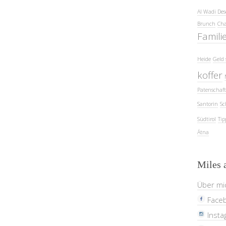
Al Wadi Des
Brunch
Cha
Famili
Heide
Geld 
koffer
Patenschaft
Santorin
Sc
Südtirol
Tip
Ätna
Miles 
Über mi
Face
Insta