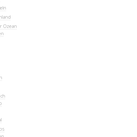
seln
nland
er Ozean
en
n
ich
b
l
pps
en