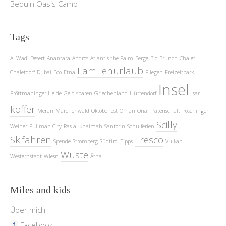
Beduin Oasis Camp
Tags
Al Wadi Desert
Anantara
Andros
Atlantis the Palm
Berge
Bio
Brunch
Chalet
Familienurlaub
Chaletdorf
Dubai
Eco
Etna
Fliegen
Freizeitpark
Insel
Fröttmaninger Heide
Geld sparen
Griechenland
Hüttendorf
Isar
koffer
Meran
Märchenwald
Oktoberfest
Oman
Onar
Patenschaft
Poschinger
Scilly
Weiher
Pullman City
Ras al Khaimah
Santorin
Schulferien
Skifahren
Tresco
Spende
Stromberg
Südtirol
Tipps
Vulkan
Wüste
Westernstadt
Wiesn
Ätna
Miles and kids
Über mich
Facebook