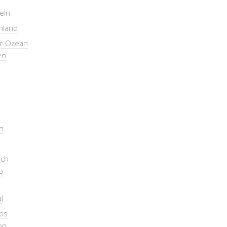
seln
nland
er Ozean
en
n
ich
b
l
pps
en