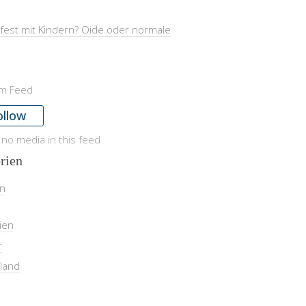
fest mit Kindern? Oide oder normale
am Feed
ollow
 no media in this feed
rien
in
ien
r
land
l