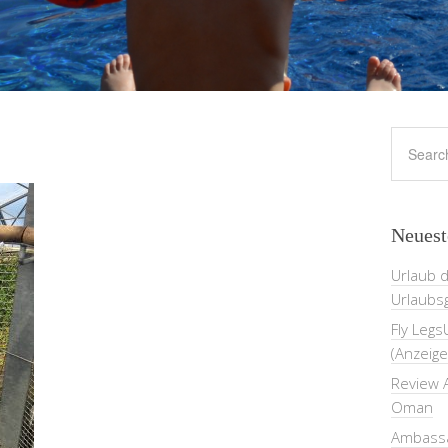
Neuest
Urlaub 
Urlaubs
Fly Legs
(Anzeige
Review A
Oman
Ambassa