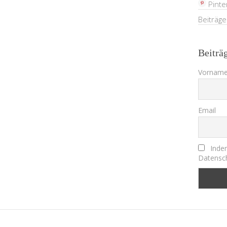
Pinte
Beiträg
Beiträ
Vorname
Email
Indem
Datensch