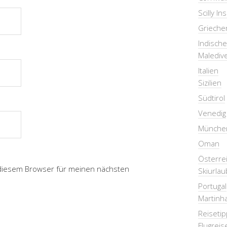
Scilly In
Grieche
Indisch
Malediv
Italien
Sizilien
Südtirol
Venedig
Münche
Oman
Österre
 diesem Browser für meinen nächsten
Skiurlau
Portugal
Martinha
Reiseti
Flugreis