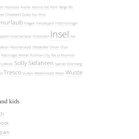
ert
Anantara
Andros
Atlantis the Palm
Berge
Bio
let
Chaletdorf
Dubai
Eco
Etna
enurlaub
Fliegen
Freizeitpark
Fröttmaninger
Insel
sparen
Griechenland
Hüttendorf
Isar
Meran
Märchenwald
Oktoberfest
Oman
Onar
Poschinger Weiher
Pullman City
Ras al Khaimah
Scilly
Skifahren
hulferien
Spende
Stromberg
Tresco
Wüste
ps
Vulkan
Westernstadt
Wiesn
and kids
ch
book
gram