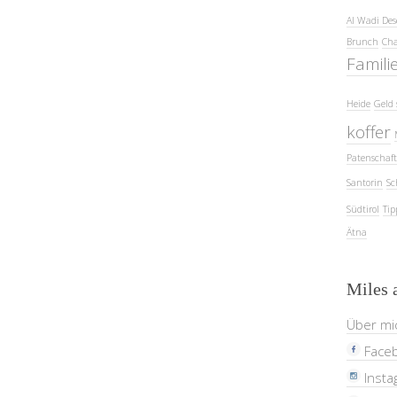
Al Wadi Des
Brunch
Cha
Famili
Heide
Geld 
koffer
Patenschaft
Santorin
Sc
Südtirol
Tip
Ätna
Miles 
Über mi
Face
Insta