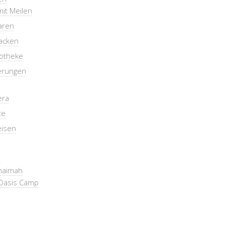
mit Meilen
aren
packen
otheke
erungen
era
te
eisen
Khaimah
Oasis Camp