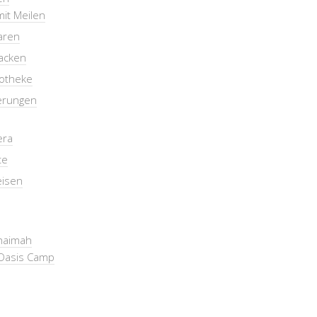
mit Meilen
aren
packen
otheke
erungen
era
te
eisen
Khaimah
Oasis Camp