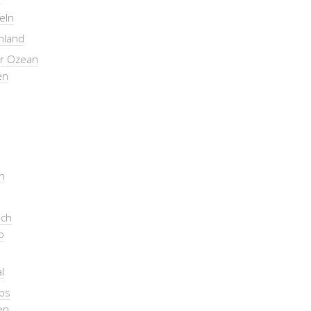
seln
nland
er Ozean
en
n
ich
b
l
pps
en