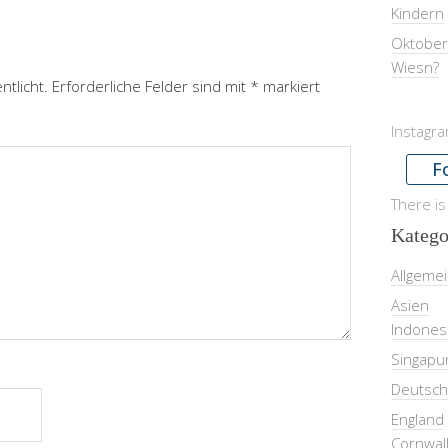
Kindern
Oktober
Wiesn?
ntlicht.
Erforderliche Felder sind mit
*
markiert
Instagr
F
There is
Katego
Allgeme
Asien
Indones
Singapu
Deutsch
England
Cornwal