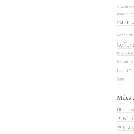
Al Wadi Des
Brunch
Cha
Famili
Heide
Geld 
koffer
Patenschaft
Santorin
Sc
Südtirol
Tip
Ätna
Miles 
Über mi
Face
Insta