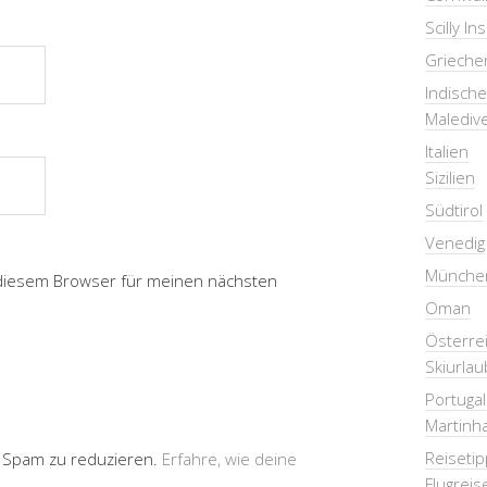
Scilly In
Grieche
Indisch
Malediv
Italien
Sizilien
Südtirol
Venedig
Münche
 diesem Browser für meinen nächsten
Oman
Österre
Skiurlau
Portugal
Martinha
Reiseti
 Spam zu reduzieren.
Erfahre, wie deine
Flugreis