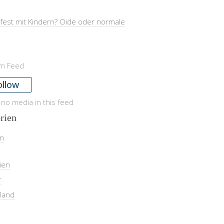
fest mit Kindern? Oide oder normale
am Feed
ollow
 no media in this feed
rien
in
ien
r
land
l