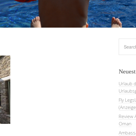
Neuest
Urlaub 
Urlaubs
Fly Legs
(Anzeige
Review A
Oman
Ambassa