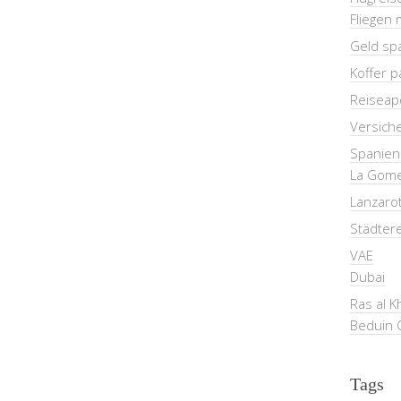
Fliegen 
Geld sp
Koffer 
Reiseap
Versich
Spanien
La Gom
Lanzaro
Städter
VAE
Dubai
Ras al 
Beduin 
Tags