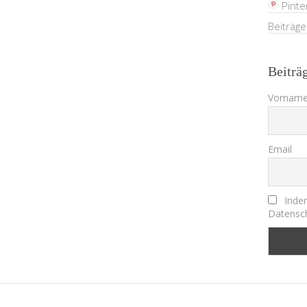
Pinte
Beiträg
Beiträ
Vorname
Email
Indem
Datensch