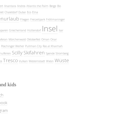
ert
Anantara
Andros
Atlantis the Palm
Berge
Bio
let
Chaletdorf
Dubai
Eco
Etna
enurlaub
Fliegen
Freizeitpark
Fröttmaninger
Insel
sparen
Griechenland
Hüttendorf
Isar
Meran
Märchenwald
Oktoberfest
Oman
Onar
Poschinger Weiher
Pullman City
Ras al Khaimah
Scilly
Skifahren
hulferien
Spende
Stromberg
Tresco
Wüste
ps
Vulkan
Westernstadt
Wiesn
and kids
ch
book
gram