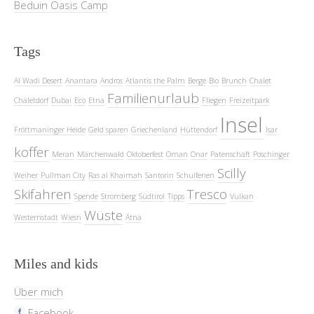
Beduin Oasis Camp
Tags
Al Wadi Desert
Anantara
Andros
Atlantis the Palm
Berge
Bio
Brunch
Chalet
Familienurlaub
Chaletdorf
Dubai
Eco
Etna
Fliegen
Freizeitpark
Insel
Fröttmaninger Heide
Geld sparen
Griechenland
Hüttendorf
Isar
koffer
Meran
Märchenwald
Oktoberfest
Oman
Onar
Patenschaft
Poschinger
Scilly
Weiher
Pullman City
Ras al Khaimah
Santorin
Schulferien
Skifahren
Tresco
Spende
Stromberg
Südtirol
Tipps
Vulkan
Wüste
Westernstadt
Wiesn
Ätna
Miles and kids
Über mich
Facebook