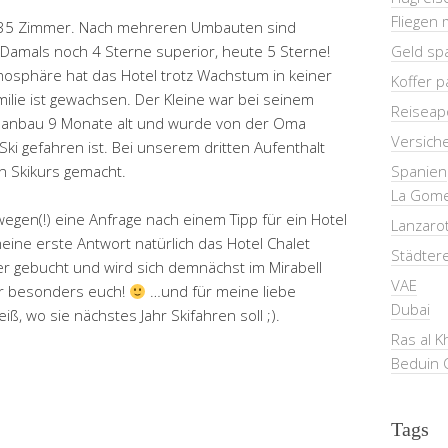
Fliegen 
1, 35 Zimmer. Nach mehreren Umbauten sind
Geld sp
 Damals noch 4 Sterne superior, heute 5 Sterne!
tmosphäre hat das Hotel trotz Wachstum in keiner
Koffer 
lie ist gewachsen. Der Kleine war bei seinem
Reiseap
lanbau 9 Monate alt und wurde von der Oma
Versich
Ski gefahren ist. Bei unserem dritten Aufenthalt
Spanien
n Skikurs gemacht.
La Gom
egen(!) eine Anfrage nach einem Tipp für ein Hotel
Lanzaro
ne erste Antwort natürlich das Hotel Chalet
Städter
äter gebucht und wird sich demnächst im Mirabell
VAE
für besonders euch!
…und für meine liebe
Dubai
ß, wo sie nächstes Jahr Skifahren soll ;).
Ras al 
Beduin 
Tags