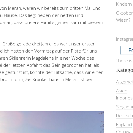
Kindern
 von Meran, waren wir bereits zum dritten Mal und
Oktober
zu Hause. Das liegt neben der netten und
Wiesn?
h daran, dass unsere Familie gemeinsam mit diesem
Instagr
 Große gerade drei Jahre, es war unser erster
F
ich hatten den Vormittag auf der Piste für uns
en Skilehrerin Magdalena in einer Woche das
There is
i der letzten Abfahrt das Bein gebrochen hat, als
Katego
 gestürzt ist, konnte der Tatsache, dass wir einen
ruch tun. (Das Krankenhaus in Meran ist bei
Allgeme
Asien
Indones
Singapu
Deutsch
England
Cornwal