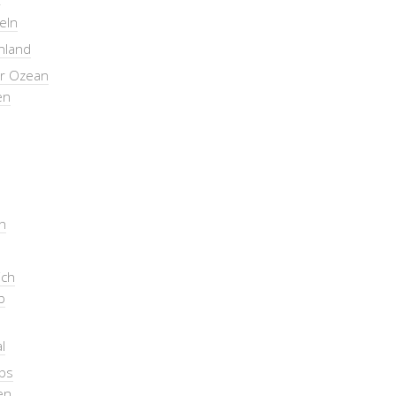
seln
nland
er Ozean
en
n
ich
b
l
pps
en