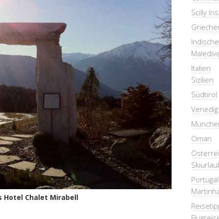
Scilly In
Grieche
Indisch
Malediv
Italien
Sizilien
Südtirol
Venedig
Münche
Oman
Österre
Skiurlau
Portugal
Martinha
 Hotel Chalet Mirabell
Reiseti
Flugreis