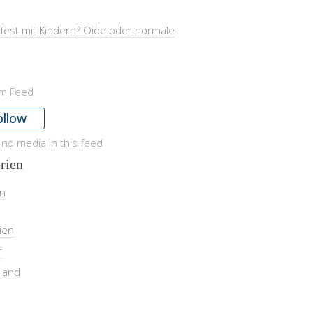
fest mit Kindern? Oide oder normale
am Feed
ollow
 no media in this feed
rien
in
ien
r
land
l