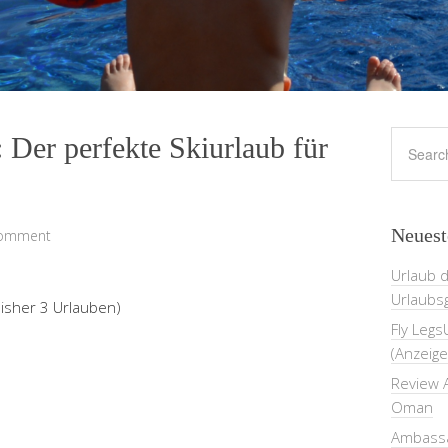
: Der perfekte Skiurlaub für
Neuest
Comment
Urlaub 
Urlaubs
 bisher 3 Urlauben)
Fly Legs
(Anzeige
Review A
Oman
Ambassa