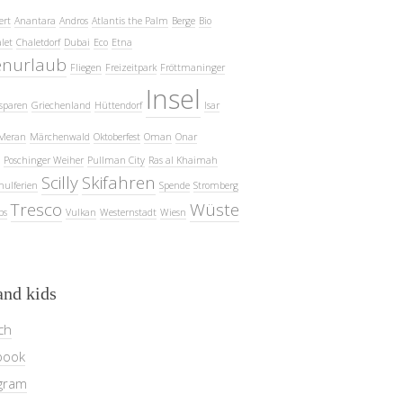
ert
Anantara
Andros
Atlantis the Palm
Berge
Bio
let
Chaletdorf
Dubai
Eco
Etna
enurlaub
Fliegen
Freizeitpark
Fröttmaninger
Insel
sparen
Griechenland
Hüttendorf
Isar
Meran
Märchenwald
Oktoberfest
Oman
Onar
Poschinger Weiher
Pullman City
Ras al Khaimah
Scilly
Skifahren
hulferien
Spende
Stromberg
Tresco
Wüste
ps
Vulkan
Westernstadt
Wiesn
and kids
ch
book
gram