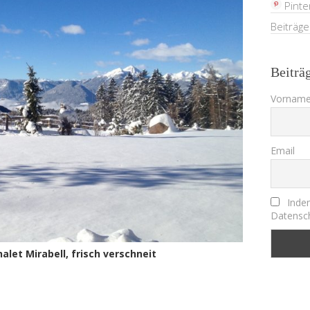
Pinte
Beiträg
Beiträ
Vorname
Email
Indem
Datensch
alet Mirabell, frisch verschneit