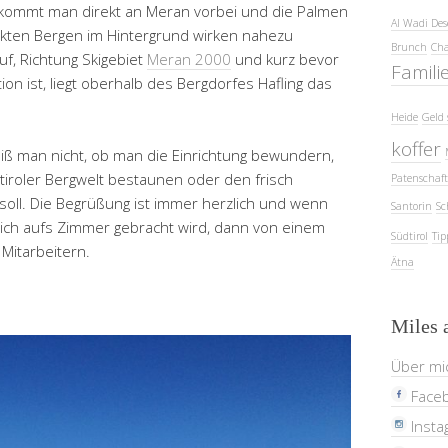
l kommt man direkt an Meran vorbei und die Palmen
Al Wadi Des
ten Bergen im Hintergrund wirken nahezu
Brunch
Cha
uf, Richtung Skigebiet
Meran 2000
und kurz bevor
Famili
n ist, liegt oberhalb des Bergdorfes Hafling das
Heide
Geld 
koffer
eiß man nicht, ob man die Einrichtung bewundern,
iroler Bergwelt bestaunen oder den frisch
Patenschaft
oll. Die Begrüßung ist immer herzlich und wenn
Santorin
Sc
lich aufs Zimmer gebracht wird, dann von einem
Südtirol
Tip
Mitarbeitern.
Ätna
Miles 
Über mi
Face
Insta