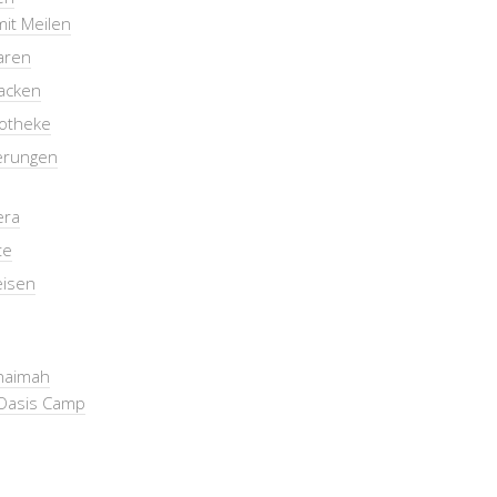
mit Meilen
aren
packen
otheke
erungen
era
te
eisen
Khaimah
Oasis Camp