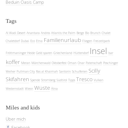
Beduin Oasis Camp
Tags
Al Wadi Desert
Anantara
Andros
Atlantis the Palm
Berge
Bio
Brunch
Chalet
Familienurlaub
Chaletdorf
Dubai
Eco
Etna
Fliegen
Freizeitpark
Insel
Fröttmaninger Heide
Geld sparen
Griechenland
Hüttendorf
Isar
koffer
Meran
Märchenwald
Oktoberfest
Oman
Onar
Patenschaft
Poschinger
Scilly
Weiher
Pullman City
Ras al Khaimah
Santorin
Schulferien
Skifahren
Tresco
Spende
Stromberg
Südtirol
Tipps
Vulkan
Wüste
Westernstadt
Wiesn
Ätna
Miles and kids
Über mich
Facebook