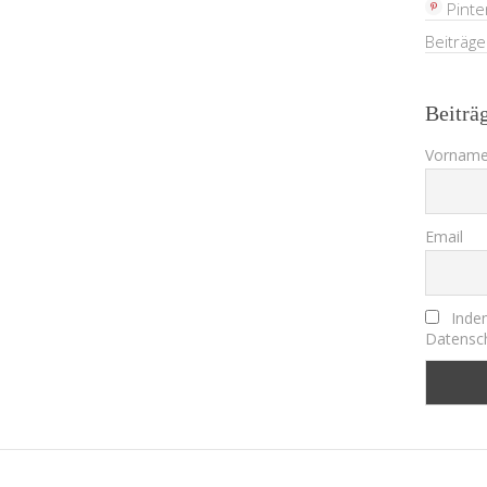
Pinte
Beiträg
Beiträ
Vorname
Email
Indem
Datensch