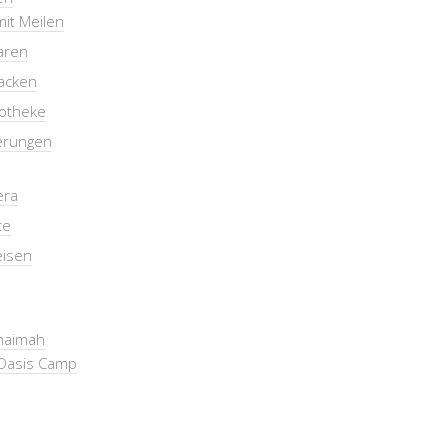
mit Meilen
aren
packen
otheke
erungen
era
te
eisen
Khaimah
Oasis Camp