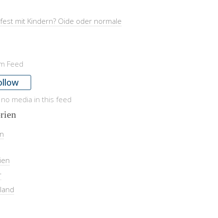
fest mit Kindern? Oide oder normale
am Feed
ollow
 no media in this feed
rien
in
ien
r
land
l