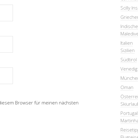
Scilly In
Grieche
Indisch
Malediv
Italien
Sizilien
Südtirol
Venedig
Münche
Oman
Österre
 diesem Browser für meinen nächsten
Skiurlau
Portugal
Martinha
Reiseti
Flugreis