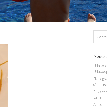
Neuest
Urlaub 
Urlaubs
Fly Legs
(Anzeige
Review A
Oman
Ambassa