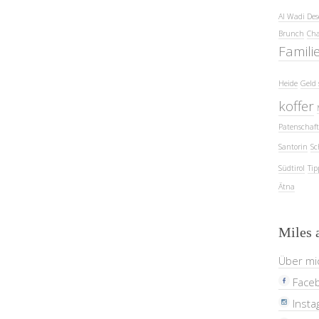
Al Wadi Des
Brunch
Cha
Famili
Heide
Geld 
koffer
Patenschaft
Santorin
Sc
Südtirol
Tip
Ätna
Miles 
Über mi
Face
Insta