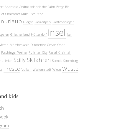
ert
Anantara
Andros
Atlantis the Palm
Berge
Bio
let
Chaletdorf
Dubai
Eco
Etna
enurlaub
Fliegen
Freizeitpark
Fröttmaninger
Insel
sparen
Griechenland
Hüttendorf
Isar
Meran
Märchenwald
Oktoberfest
Oman
Onar
Poschinger Weiher
Pullman City
Ras al Khaimah
Scilly
Skifahren
hulferien
Spende
Stromberg
Tresco
Wüste
ps
Vulkan
Westernstadt
Wiesn
and kids
ch
book
gram