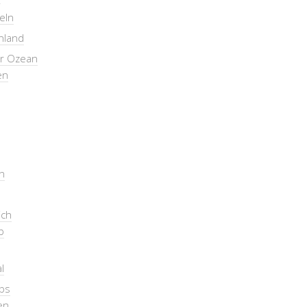
seln
nland
er Ozean
en
n
ich
b
l
pps
en