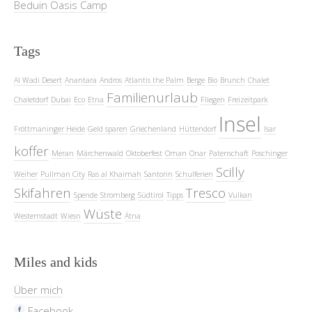
Beduin Oasis Camp
Tags
Al Wadi Desert
Anantara
Andros
Atlantis the Palm
Berge
Bio
Brunch
Chalet
Familienurlaub
Chaletdorf
Dubai
Eco
Etna
Fliegen
Freizeitpark
Insel
Fröttmaninger Heide
Geld sparen
Griechenland
Hüttendorf
Isar
koffer
Meran
Märchenwald
Oktoberfest
Oman
Onar
Patenschaft
Poschinger
Scilly
Weiher
Pullman City
Ras al Khaimah
Santorin
Schulferien
Skifahren
Tresco
Spende
Stromberg
Südtirol
Tipps
Vulkan
Wüste
Westernstadt
Wiesn
Ätna
Miles and kids
Über mich
Facebook