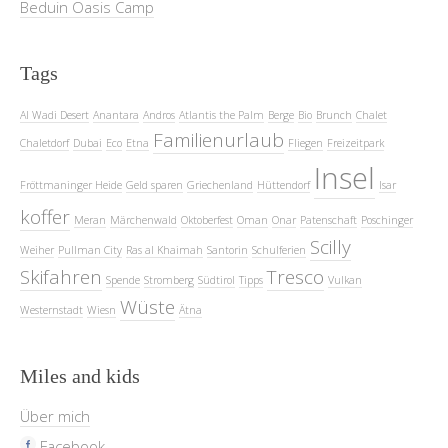
Beduin Oasis Camp
Tags
Al Wadi Desert
Anantara
Andros
Atlantis the Palm
Berge
Bio
Brunch
Chalet
Familienurlaub
Chaletdorf
Dubai
Eco
Etna
Fliegen
Freizeitpark
Insel
Fröttmaninger Heide
Geld sparen
Griechenland
Hüttendorf
Isar
koffer
Meran
Märchenwald
Oktoberfest
Oman
Onar
Patenschaft
Poschinger
Scilly
Weiher
Pullman City
Ras al Khaimah
Santorin
Schulferien
Skifahren
Tresco
Spende
Stromberg
Südtirol
Tipps
Vulkan
Wüste
Westernstadt
Wiesn
Ätna
Miles and kids
Über mich
Facebook