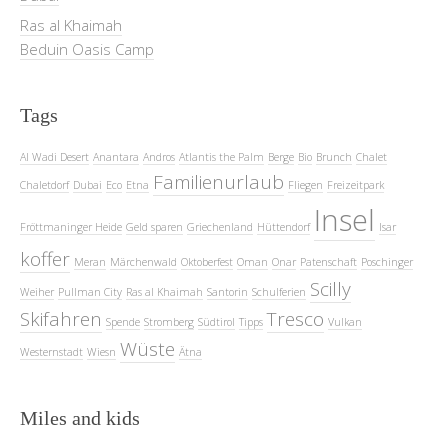
Ras al Khaimah
Beduin Oasis Camp
Tags
Al Wadi Desert
Anantara
Andros
Atlantis the Palm
Berge
Bio
Brunch
Chalet
Familienurlaub
Chaletdorf
Dubai
Eco
Etna
Fliegen
Freizeitpark
Insel
Fröttmaninger Heide
Geld sparen
Griechenland
Hüttendorf
Isar
koffer
Meran
Märchenwald
Oktoberfest
Oman
Onar
Patenschaft
Poschinger
Scilly
Weiher
Pullman City
Ras al Khaimah
Santorin
Schulferien
Skifahren
Tresco
Spende
Stromberg
Südtirol
Tipps
Vulkan
Wüste
Westernstadt
Wiesn
Ätna
Miles and kids