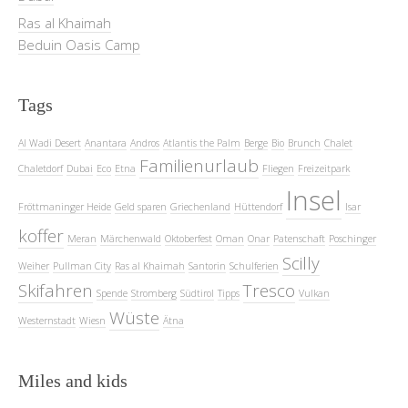
Ras al Khaimah
Beduin Oasis Camp
Tags
Al Wadi Desert
Anantara
Andros
Atlantis the Palm
Berge
Bio
Brunch
Chalet
Familienurlaub
Chaletdorf
Dubai
Eco
Etna
Fliegen
Freizeitpark
Insel
Fröttmaninger Heide
Geld sparen
Griechenland
Hüttendorf
Isar
koffer
Meran
Märchenwald
Oktoberfest
Oman
Onar
Patenschaft
Poschinger
Scilly
Weiher
Pullman City
Ras al Khaimah
Santorin
Schulferien
Skifahren
Tresco
Spende
Stromberg
Südtirol
Tipps
Vulkan
Wüste
Westernstadt
Wiesn
Ätna
Miles and kids