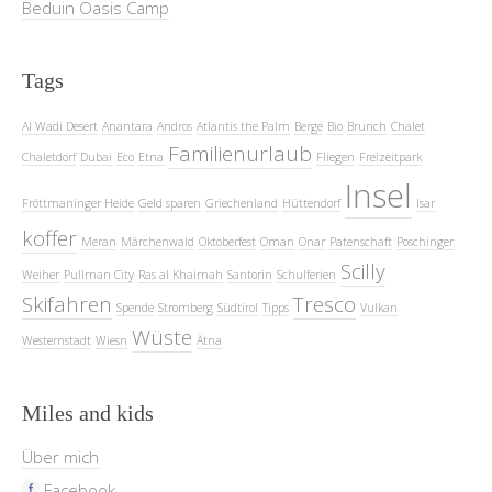
Beduin Oasis Camp
Tags
Al Wadi Desert
Anantara
Andros
Atlantis the Palm
Berge
Bio
Brunch
Chalet
Familienurlaub
Chaletdorf
Dubai
Eco
Etna
Fliegen
Freizeitpark
Insel
Fröttmaninger Heide
Geld sparen
Griechenland
Hüttendorf
Isar
koffer
Meran
Märchenwald
Oktoberfest
Oman
Onar
Patenschaft
Poschinger
Scilly
Weiher
Pullman City
Ras al Khaimah
Santorin
Schulferien
Skifahren
Tresco
Spende
Stromberg
Südtirol
Tipps
Vulkan
Wüste
Westernstadt
Wiesn
Ätna
Miles and kids
Über mich
Facebook