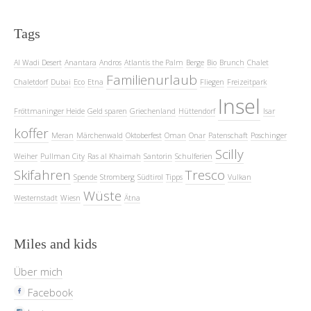
Tags
Al Wadi Desert
Anantara
Andros
Atlantis the Palm
Berge
Bio
Brunch
Chalet
Familienurlaub
Chaletdorf
Dubai
Eco
Etna
Fliegen
Freizeitpark
Insel
Fröttmaninger Heide
Geld sparen
Griechenland
Hüttendorf
Isar
koffer
Meran
Märchenwald
Oktoberfest
Oman
Onar
Patenschaft
Poschinger
Scilly
Weiher
Pullman City
Ras al Khaimah
Santorin
Schulferien
Skifahren
Tresco
Spende
Stromberg
Südtirol
Tipps
Vulkan
Wüste
Westernstadt
Wiesn
Ätna
Miles and kids
Über mich
Facebook