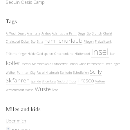
Beduin Oasis Camp
Tags
Al Wadi Desert
Anantara
Andros
Atlantis the Palm
Berge
Bio
Brunch
Chalet
Familienurlaub
Chaletdorf
Dubai
Eco
Etna
Fliegen
Freizeitpark
Insel
Fröttmaninger Heide
Geld sparen
Griechenland
Hüttendorf
Isar
koffer
Meran
Märchenwald
Oktoberfest
Oman
Onar
Patenschaft
Poschinger
Scilly
Weiher
Pullman City
Ras al Khaimah
Santorin
Schulferien
Skifahren
Tresco
Spende
Stromberg
Südtirol
Tipps
Vulkan
Wüste
Westernstadt
Wiesn
Ätna
Miles and kids
Über mich
Facebook