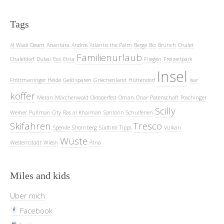
Tags
Al Wadi Desert
Anantara
Andros
Atlantis the Palm
Berge
Bio
Brunch
Chalet
Familienurlaub
Chaletdorf
Dubai
Eco
Etna
Fliegen
Freizeitpark
Insel
Fröttmaninger Heide
Geld sparen
Griechenland
Hüttendorf
Isar
koffer
Meran
Märchenwald
Oktoberfest
Oman
Onar
Patenschaft
Poschinger
Scilly
Weiher
Pullman City
Ras al Khaimah
Santorin
Schulferien
Skifahren
Tresco
Spende
Stromberg
Südtirol
Tipps
Vulkan
Wüste
Westernstadt
Wiesn
Ätna
Miles and kids
Über mich
Facebook