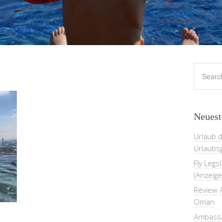
Neuest
Urlaub 
Urlaubs
Fly Legs
(Anzeige
Review A
Oman
Ambassa