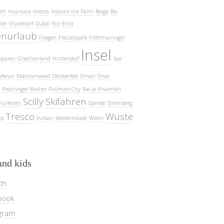
ert
Anantara
Andros
Atlantis the Palm
Berge
Bio
let
Chaletdorf
Dubai
Eco
Etna
enurlaub
Fliegen
Freizeitpark
Fröttmaninger
Insel
sparen
Griechenland
Hüttendorf
Isar
Meran
Märchenwald
Oktoberfest
Oman
Onar
Poschinger Weiher
Pullman City
Ras al Khaimah
Scilly
Skifahren
hulferien
Spende
Stromberg
Tresco
Wüste
ps
Vulkan
Westernstadt
Wiesn
and kids
ch
book
gram