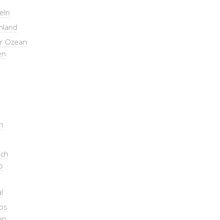
seln
nland
er Ozean
en
n
ich
b
l
pps
en