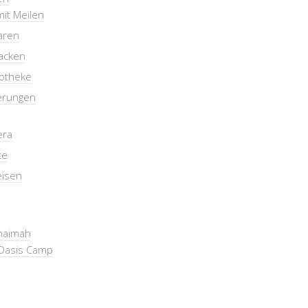
mit Meilen
aren
packen
otheke
erungen
era
te
eisen
Khaimah
Oasis Camp