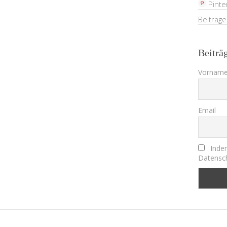
Pinte
Beiträg
Beiträ
Vorname
Email
Indem
Datensch