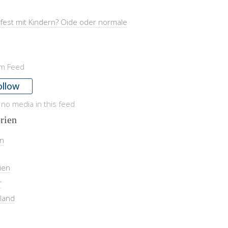
fest mit Kindern? Oide oder normale
am Feed
ollow
 no media in this feed
rien
in
ien
r
land
l