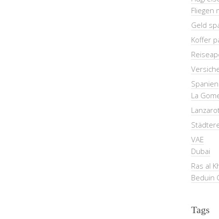
Fliegen 
Geld sp
Koffer 
Reiseap
Versich
Spanien
La Gom
Lanzaro
Städter
VAE
Dubai
Ras al 
Beduin 
Tags