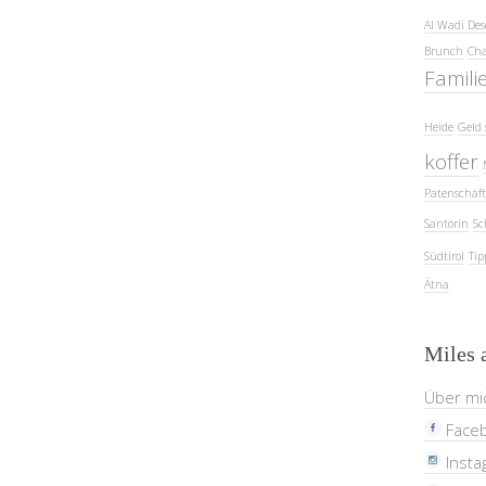
Al Wadi Des
Brunch
Cha
Famili
Heide
Geld 
koffer
Patenschaft
Santorin
Sc
Südtirol
Tip
Ätna
Miles 
Über mi
Face
Insta