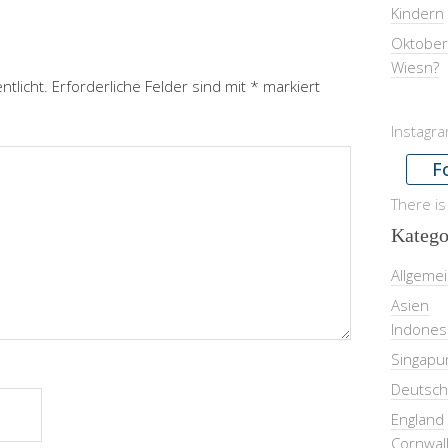
Kindern
Oktober
Wiesn?
ntlicht.
Erforderliche Felder sind mit
*
markiert
Instagr
F
There is
Katego
Allgeme
Asien
Indones
Singapu
Deutsch
England
Cornwal