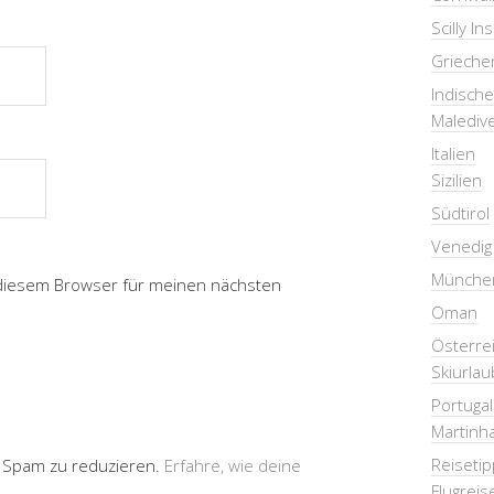
Scilly In
Grieche
Indisch
Malediv
Italien
Sizilien
Südtirol
Venedig
Münche
 diesem Browser für meinen nächsten
Oman
Österre
Skiurlau
Portugal
Martinha
Reiseti
 Spam zu reduzieren.
Erfahre, wie deine
Flugreis