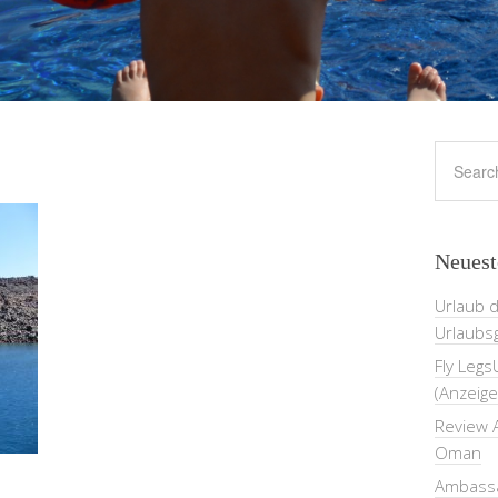
Neuest
Urlaub 
Urlaubs
Fly Legs
(Anzeige
Review A
Oman
Ambassa