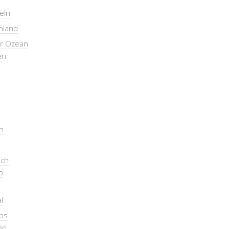
seln
nland
er Ozean
en
n
ich
b
l
pps
en