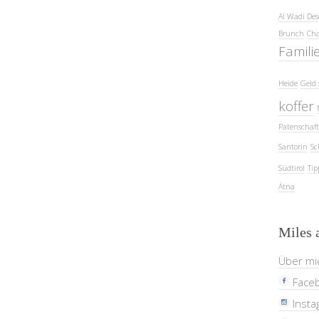
Al Wadi Des
Brunch
Cha
Famili
Heide
Geld 
koffer
Patenschaft
Santorin
Sc
Südtirol
Tip
Ätna
Miles 
Über mi
Face
Insta