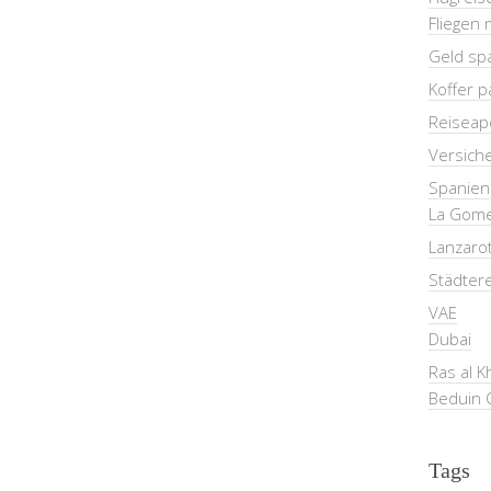
Fliegen 
Geld sp
Koffer 
Reiseap
Versich
Spanien
La Gom
Lanzaro
Städter
VAE
Dubai
Ras al 
Beduin 
Tags