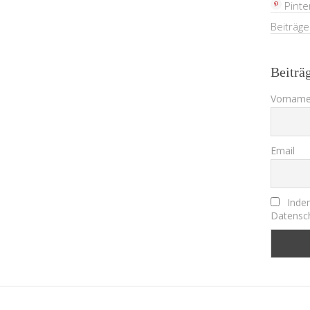
Pinte
Beiträg
Beiträ
Vorname
Email
Indem
Datensch