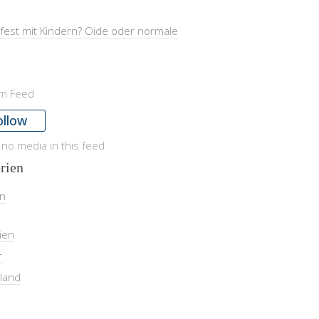
fest mit Kindern? Oide oder normale
am Feed
ollow
 no media in this feed
rien
in
ien
r
land
l