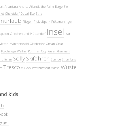
ert
Anantara
Andros
Atlantis the Palm
Berge
Bio
let
Chaletdorf
Dubai
Eco
Etna
enurlaub
Fliegen
Freizeitpark
Fröttmaninger
Insel
sparen
Griechenland
Hüttendorf
Isar
Meran
Märchenwald
Oktoberfest
Oman
Onar
Poschinger Weiher
Pullman City
Ras al Khaimah
Scilly
Skifahren
hulferien
Spende
Stromberg
Tresco
Wüste
ps
Vulkan
Westernstadt
Wiesn
and kids
ch
book
gram