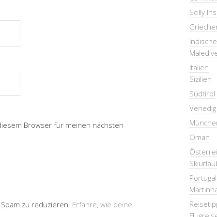
Scilly In
Grieche
Indisch
Malediv
Italien
Sizilien
Südtirol
Venedig
Münche
 diesem Browser für meinen nächsten
Oman
Österre
Skiurlau
Portugal
Martinha
Reiseti
 Spam zu reduzieren.
Erfahre, wie deine
Flugreis