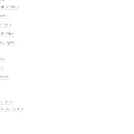
mit Meilen
aren
packen
otheke
erungen
era
te
eisen
Khaimah
Oasis Camp