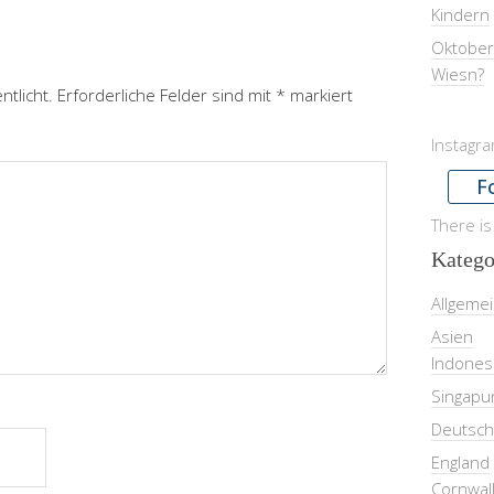
Kindern
Oktober
Wiesn?
ntlicht.
Erforderliche Felder sind mit
*
markiert
Instagr
F
There is
Katego
Allgeme
Asien
Indones
Singapu
Deutsch
England
Cornwal