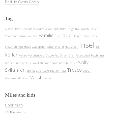
Beduin Oasis Camp
Tags
Al Wadi Desert
Anantara
Andros
Atlantis the Palm
Berge
Bio
Brunch
Chalet
Familienurlaub
Chaletdorf
Dubai
Eco
Etna
Fliegen
Freizeitpark
Insel
Fröttmaninger Heide
Geld sparen
Griechenland
Hüttendorf
Isar
koffer
Meran
Märchenwald
Oktoberfest
Oman
Onar
Patenschaft
Poschinger
Scilly
Weiher
Pullman City
Ras al Khaimah
Santorin
Schulferien
Skifahren
Tresco
Spende
Stromberg
Südtirol
Tipps
Vulkan
Wüste
Westernstadt
Wiesn
Ätna
Miles and kids
Über mich
Facebook