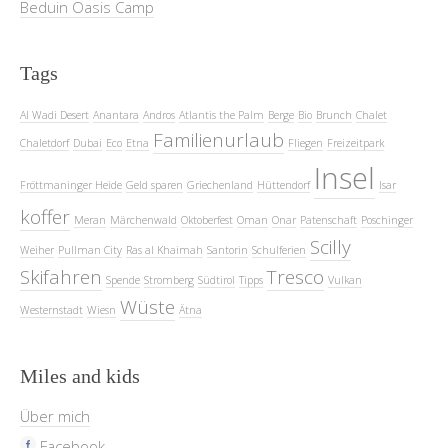
Beduin Oasis Camp
Tags
Al Wadi Desert
Anantara
Andros
Atlantis the Palm
Berge
Bio
Brunch
Chalet
Familienurlaub
Chaletdorf
Dubai
Eco
Etna
Fliegen
Freizeitpark
Insel
Fröttmaninger Heide
Geld sparen
Griechenland
Hüttendorf
Isar
koffer
Meran
Märchenwald
Oktoberfest
Oman
Onar
Patenschaft
Poschinger
Scilly
Weiher
Pullman City
Ras al Khaimah
Santorin
Schulferien
Skifahren
Tresco
Spende
Stromberg
Südtirol
Tipps
Vulkan
Wüste
Westernstadt
Wiesn
Ätna
Miles and kids
Über mich
Facebook