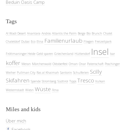
Beduin Oasis Camp
Tags
Al Wadi Desert
Anantara
Andros
Atlantis the Palm
Berge
Bio
Brunch
Chalet
Familienurlaub
Chaletdorf
Dubai
Eco
Etna
Fliegen
Freizeitpark
Insel
Fröttmaninger Heide
Geld sparen
Griechenland
Hüttendorf
Isar
koffer
Meran
Märchenwald
Oktoberfest
Oman
Onar
Patenschaft
Poschinger
Scilly
Weiher
Pullman City
Ras al Khaimah
Santorin
Schulferien
Skifahren
Tresco
Spende
Stromberg
Südtirol
Tipps
Vulkan
Wüste
Westernstadt
Wiesn
Ätna
Miles and kids
Über mich
Facebook