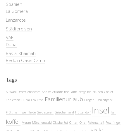
Spanien
La Gomera
Lanzarote
Städtereisen
VAE
Dubai
Ras al Khaimah
Beduin Oasis Camp
Tags
Al Wadi Desert
Anantara
Andros
Atlantis the Palm
Berge
Bio
Brunch
Chalet
Familienurlaub
Chaletdorf
Dubai
Eco
Etna
Fliegen
Freizeitpark
Insel
Fröttmaninger Heide
Geld sparen
Griechenland
Hüttendorf
Isar
koffer
Meran
Märchenwald
Oktoberfest
Oman
Onar
Patenschaft
Poschinger
Scilly