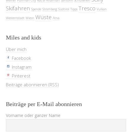
Weiher
Pullman City
Ras al Khaimah
Santorin
Schulferien
Skifahren
Tresco
Spende
Stromberg
Südtirol
Tipps
Vulkan
Wüste
Westernstadt
Wiesn
Ätna
Miles and kids
Über mich
Facebook
Instagram
Pinterest
Beiträge abonnieren (RSS)
Beiträge per E-Mail abonnieren
Vorname oder ganzer Name