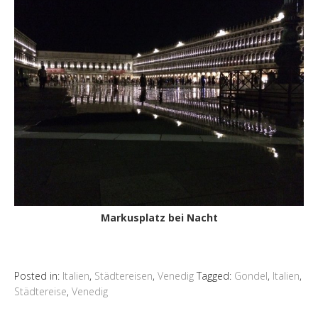
Markusplatz bei Nacht
Posted in:
Italien
,
Städtereisen
,
Venedig
Tagged:
Gondel
,
Italien
,
Städtereise
,
Venedig